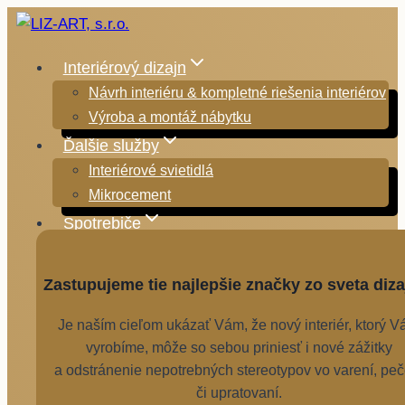
Skip
to
content
Interiérový dizajn
Návrh interiéru & kompletné riešenia interiérov
Výroba a montáž nábytku
Ďalšie služby
Interiérové svietidlá
Mikrocement
Spotrebiče
Zastupujeme tie najlepšie značky zo sveta diza
Je naším cieľom ukázať Vám, že nový interiér, ktorý 
vyrobíme, môže so sebou priniesť i nové zážitky
a odstránenie nepotrebných stereotypov vo varení, peč
či upratovaní.