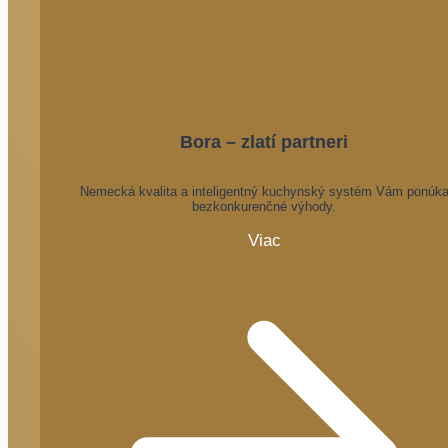
Bora – zlatí partneri
Nemecká kvalita a inteligentný kuchynský systém Vám ponúk
bezkonkurenčné výhody.
Viac