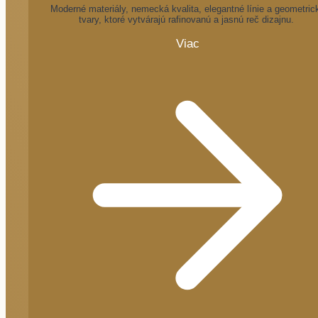
Moderné materiály, nemecká kvalita, elegantné línie a geometric
tvary, ktoré vytvárajú rafinovanú a jasnú reč dizajnu.
Viac