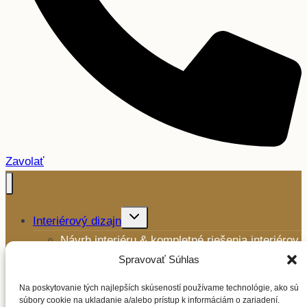
Zavolať
Toggle
Interiérový dizajn
child
menu
Návrh interiéru & kompletné riešenia interiérov
Výroba a montáž nábytku
Spravovať Súhlas
Toggle
Ďalšie služby
child
Na poskytovanie tých najlepších skúseností používame technológie, ako sú
menu
Mikrocement
súbory cookie na ukladanie a/alebo prístup k informáciám o zariadení.