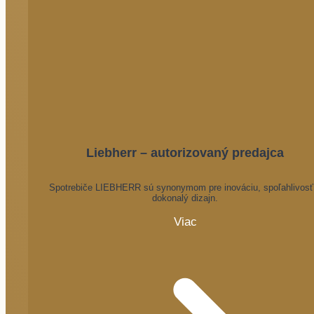
Liebherr – autorizovaný predajca
Spotrebiče LIEBHERR sú synonymom pre inováciu, spoľahlivosť
dokonalý dizajn.
Viac