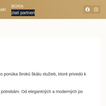
BORA
akt
zlatí partneri
o ponúka širokú škálu služieb, ktoré privedú k
u a potrebám. Od elegantných a moderných po