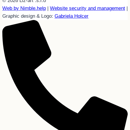
© 2026 Liz-art .s.r.o
Web by Nimble.help
|
Website security and management
|
Graphic design & Logo:
Gabriela Holcer