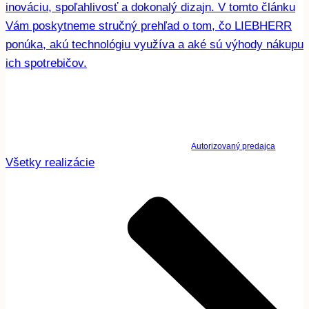
inováciu, spoľahlivosť a dokonalý dizajn. V tomto článku
Vám poskytneme stručný prehľad o tom, čo LIEBHERR
ponúka, akú technológiu využíva a aké sú výhody nákupu
ich spotrebičov.
Autorizovaný predajca
Všetky realizácie