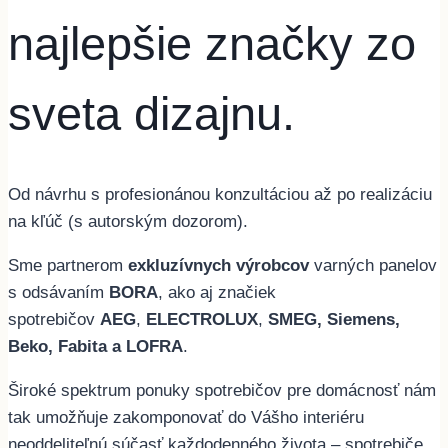
najlepšie značky zo
sveta dizajnu.
Od návrhu s profesionánou konzultáciou až po realizáciu
na kľúč (s autorským dozorom).
Sme partnerom
exkluzívnych výrobcov
varných panelov
s odsávaním
BORA
, ako aj značiek
spotrebičov
AEG
,
ELECTROLUX
,
SMEG, Siemens,
Beko, Fabita a LOFRA
.
Široké spektrum ponuky spotrebičov pre domácnosť nám
tak umožňuje zakomponovať do Vášho interiéru
neoddeliteľnú súčasť každodenného života – spotrebiče,