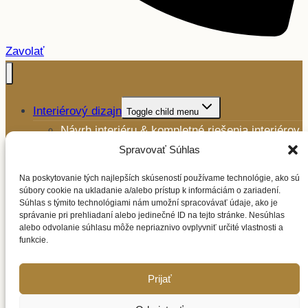
Zavolať
Interiérový dizajn
Toggle child menu
Návrh interiéru & kompletné riešenia interiérov
Výroba a montáž nábytku
Spravovať Súhlas
Ďalšie služby
Toggle child menu
Na poskytovanie tých najlepších skúseností používame technológie, ako sú
súbory cookie na ukladanie a/alebo prístup k informáciám o zariadení.
Mikrocement
Súhlas s týmito technológiami nám umožní spracovávať údaje, ako je
Interiérové svietidlá
správanie pri prehliadaní alebo jedinečné ID na tejto stránke. Nesúhlas
alebo odvolanie súhlasu môže nepriaznivo ovplyvniť určité vlastnosti a
Spotrebiče
Toggle child menu
funkcie.
BORA
Siemens
Prijať
LIEBHERR