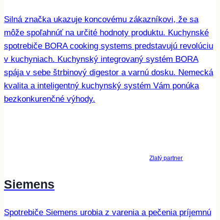
Silná značka ukazuje koncovému zákazníkovi, že sa
môže spoľahnúť na určité hodnoty produktu. Kuchynské
spotrebiče BORA cooking systems predstavujú revolúciu
v kuchyniach. Kuchynský integrovaný systém BORA
spája v sebe štrbinový digestor a varnú dosku. Nemecká
kvalita a inteligentný kuchynský systém Vám ponúka
bezkonkurenčné výhody.
Zlatý partner
Siemens
Spotrebiče Siemens urobia z varenia a pečenia príjemnú