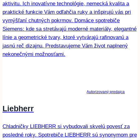
aktivitu. Ich inovatívne technológie, nemecká kvalita a
praktické funkcie Vám odľahčia ruky a inšpirujú vás pri
vymýšľaní chutných pokrmov. Domáce spotrebiče
Siemens: kde sa stretávajú moderné materiály, elegantné
línie a geometrické tvary, ktoré vytvárajú rafinovanú a
jasnú reč dizajnu. Predstavujeme Vám život naplnený
nekonečnými možnosťami.
Autorizovaný predajca
Liebherr
Chladničky LIEBHERR si vybudovali skvelú povesť za
posledné roky. Spotrebiče LIEBHERR sú synonymom pre