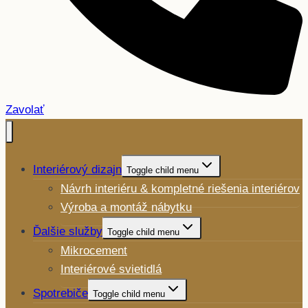
Zavolať
Interiérový dizajn
Toggle child menu
Návrh interiéru & kompletné riešenia interiérov
Výroba a montáž nábytku
Ďalšie služby
Toggle child menu
Mikrocement
Interiérové svietidlá
Spotrebiče
Toggle child menu