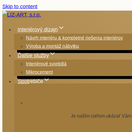
Skip to content
Interiérový dizajn
Návrh interiéru & kompletné riešenia interiérov
Výroba a montáž nábytku
Ďalšie služby
Interiérové svietidlá
Mikrocement
Spotrebiče
Je naším cieľom ukázať Vám, 