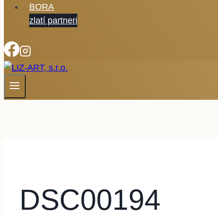
BORA
zlatí partneri
DSC00194