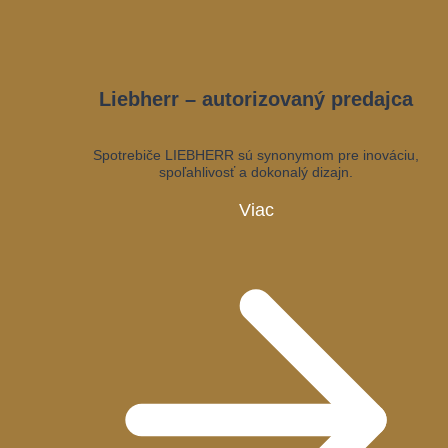
Liebherr – autorizovaný predajca
Spotrebiče LIEBHERR sú synonymom pre inováciu,
spoľahlivosť a dokonalý dizajn.
Viac