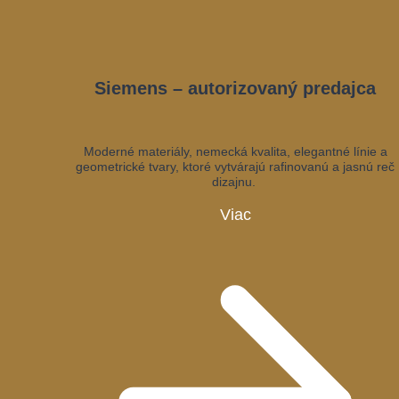
Siemens – autorizovaný predajca
Moderné materiály, nemecká kvalita, elegantné línie a
geometrické tvary, ktoré vytvárajú rafinovanú a jasnú reč
dizajnu.
Viac