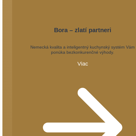
Bora – zlatí partneri
Nemecká kvalita a inteligentný kuchynský systém Vám
ponúka bezkonkurenčné výhody.
Viac