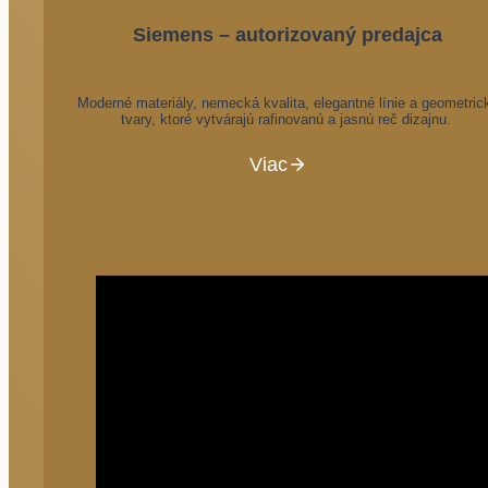
Siemens – autorizovaný predajca
Moderné materiály, nemecká kvalita, elegantné línie a geometric
tvary, ktoré vytvárajú rafinovanú a jasnú reč dizajnu.
Viac