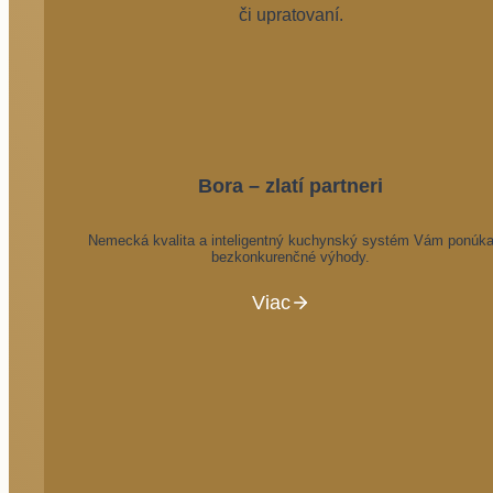
či upratovaní.
Bora – zlatí partneri
Nemecká kvalita a inteligentný kuchynský systém Vám ponúk
bezkonkurenčné výhody.
Viac