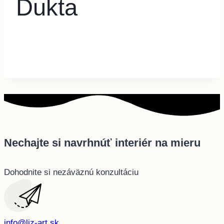
Dukta
Nechajte si navrhnúť interiér na mieru
Dohodnite si nezáväznú konzultáciu
info@liz-art.sk