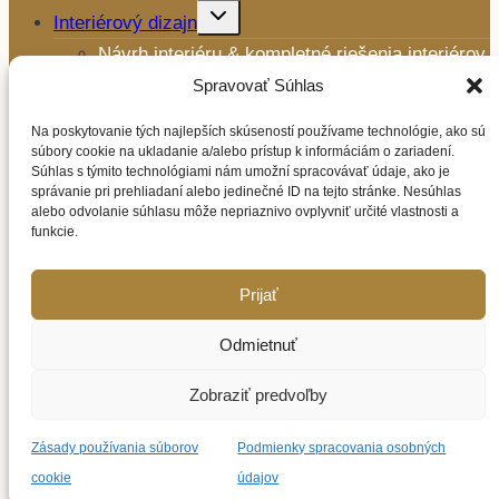
Toggle
Interiérový dizajn
child
menu
Návrh interiéru & kompletné riešenia interiérov
Výroba a montáž nábytku
Spravovať Súhlas
Toggle
Ďalšie služby
child
Na poskytovanie tých najlepších skúseností používame technológie, ako sú
menu
Mikrocement
súbory cookie na ukladanie a/alebo prístup k informáciám o zariadení.
Súhlas s týmito technológiami nám umožní spracovávať údaje, ako je
Interiérové svietidlá
správanie pri prehliadaní alebo jedinečné ID na tejto stránke. Nesúhlas
Toggle
alebo odvolanie súhlasu môže nepriaznivo ovplyvniť určité vlastnosti a
Spotrebiče
child
funkcie.
menu
BORA
Siemens
Prijať
LIEBHERR
Realizácie
Odmietnuť
Kontakt
Zobraziť predvoľby
BORA
Zásady používania súborov
Podmienky spracovania osobných
zlatí partneri
cookie
údajov