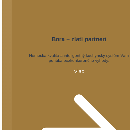
Bora – zlatí partneri
Nemecká kvalita a inteligentný kuchynský systém Vám
ponúka bezkonkurenčné výhody.
Viac