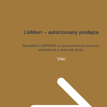
Liebherr – autorizovaný predajca
Spotrebiče LIEBHERR sú synonymom pre inováciu,
spoľahlivosť a dokonalý dizajn.
Viac