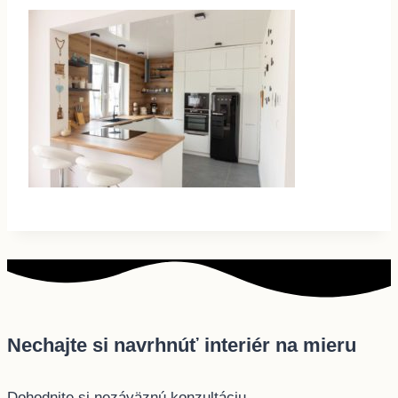
Nechajte si navrhnúť interiér na mieru
Dohodnite si nezáväznú konzultáciu