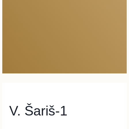
V. Šariš-1