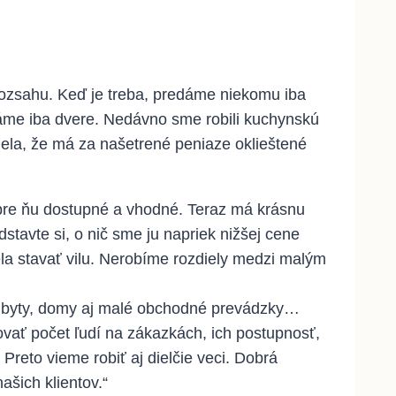
 rozsahu. Keď je treba, predáme niekomu iba
dáme iba dvere. Nedávno sme robili kuchynskú
ela, že má za našetrené peniaze oklieštené
i pre ňu dostupné a vhodné. Teraz má krásnu
dstavte si, o nič sme ju napriek nižšej cene
ela stavať vilu. Nerobíme rozdiely medzi malým
ž byty, domy aj malé obchodné prevádzky…
zovať počet ľudí na zákazkách, ich postupnosť,
 Preto vieme robiť aj dielčie veci. Dobrá
ašich klientov.“