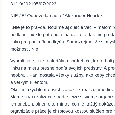
31/10/2021
05/07/2023
NIE JE! Odpovedá riaditeľ Alexander Houdek:
,,Nie je to pravda. Robíme aj dielčie veci v malom
podlahu, niekto potrebuje iba dvere, a tak mu pre
linku pre pani dôchodkyňu. Samozrejme, že si mysl
možnosti. Nie.
Vybrali sme také materiály a spotrebiče, ktoré bol
linku na mieru presne podľa svojich predstáv. A pre
neobrali. Pani dostala všetky služby, ako keby chc
a veľkým klientom.
Okrem takýchto menších zákaziek realizujeme tie
Máme štyri realizačné partie, čiže si vieme organi
ich priebeh, plnenie termínov, čo nie každý dokáže.
organizácie práce je chrbtovou kosťou služieb pre n