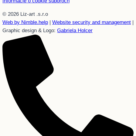
Informácie o cookie súboroch
© 2026 Liz-art .s.r.o
Web by Nimble.help
|
Website security and management
|
Graphic design & Logo:
Gabriela Holcer