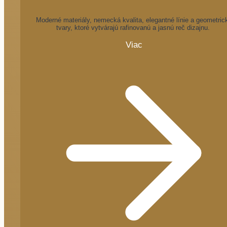
Moderné materiály, nemecká kvalita, elegantné línie a geometric
tvary, ktoré vytvárajú rafinovanú a jasnú reč dizajnu.
Viac