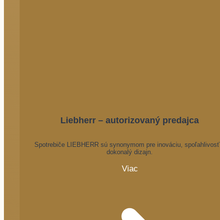
Liebherr – autorizovaný predajca
Spotrebiče LIEBHERR sú synonymom pre inováciu, spoľahlivosť
dokonalý dizajn.
Viac