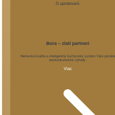
či upratovaní.
Bora – zlatí partneri
Nemecká kvalita a inteligentný kuchynský systém Vám ponúk
bezkonkurenčné výhody.
Viac