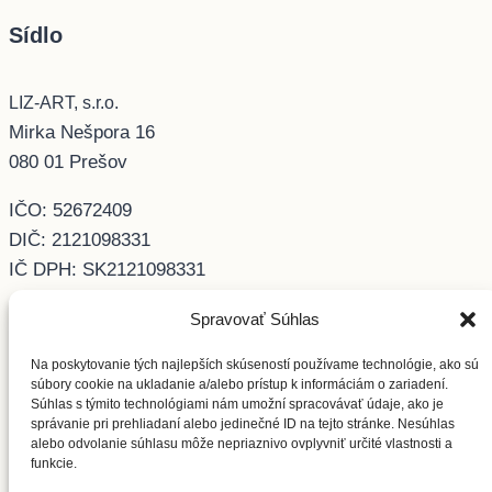
Sídlo
LIZ-ART, s.r.o.
Mirka Nešpora 16
080 01 Prešov
IČO: 52672409
DIČ: 2121098331
IČ DPH: SK2121098331
Spravovať Súhlas
Kontakt
Na poskytovanie tých najlepších skúseností používame technológie, ako sú
súbory cookie na ukladanie a/alebo prístup k informáciám o zariadení.
info@liz-art.sk
Súhlas s týmito technológiami nám umožní spracovávať údaje, ako je
správanie pri prehliadaní alebo jedinečné ID na tejto stránke. Nesúhlas
+421 919 377 519
alebo odvolanie súhlasu môže nepriaznivo ovplyvniť určité vlastnosti a
funkcie.
Ochrana osobných údajov