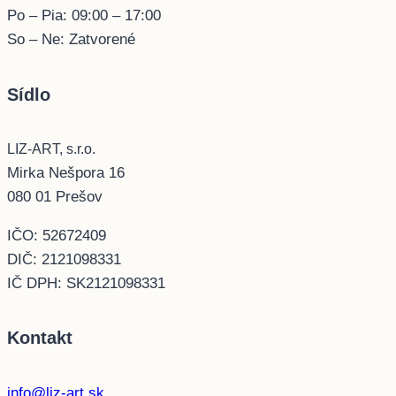
Po – Pia: 09:00 – 17:00
So – Ne: Zatvorené
Sídlo
LIZ-ART, s.r.o.
Mirka Nešpora 16
080 01 Prešov
IČO: 52672409
DIČ: 2121098331
IČ DPH: SK2121098331
Kontakt
info@liz-art.sk