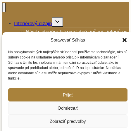
Toggle
Interiérový dizajn
child
menu
Návrh interiéru & kompletné riešenia interiérov
Výroba a montáž nábytku
Spravovať Súhlas
Toggle
Ďalšie služby
child
Na poskytovanie tých najlepších skúseností používame technológie, ako sú
menu
Mikrocement
súbory cookie na ukladanie a/alebo prístup k informáciám o zariadení.
Súhlas s týmito technológiami nám umožní spracovávať údaje, ako je
Interiérové svietidlá
správanie pri prehliadaní alebo jedinečné ID na tejto stránke. Nesúhlas
Toggle
alebo odvolanie súhlasu môže nepriaznivo ovplyvniť určité vlastnosti a
Spotrebiče
child
funkcie.
menu
BORA
Siemens
Prijať
LIEBHERR
Realizácie
Odmietnuť
Kontakt
Zobraziť predvoľby
BORA