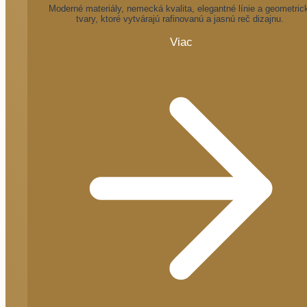
Moderné materiály, nemecká kvalita, elegantné línie a geometric
tvary, ktoré vytvárajú rafinovanú a jasnú reč dizajnu.
Viac