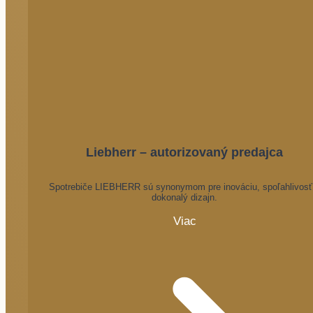
Liebherr – autorizovaný predajca
Spotrebiče LIEBHERR sú synonymom pre inováciu, spoľahlivosť
dokonalý dizajn.
Viac