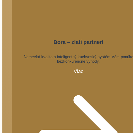
Bora – zlatí partneri
Nemecká kvalita a inteligentný kuchynský systém Vám ponúk
bezkonkurenčné výhody.
Viac